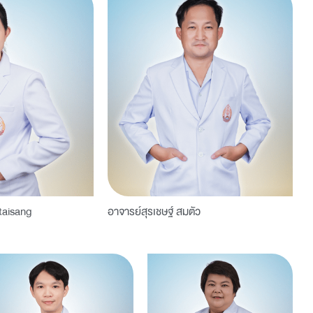
taisang
อาจารย์สุรเชษฐ์ สมตัว