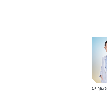
ผศ.กุลพิธ