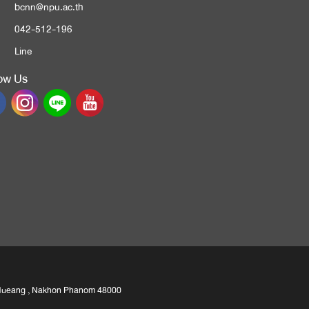
bcnn@npu.ac.th
042-512-196
Line
low Us
 Mueang , Nakhon Phanom 48000