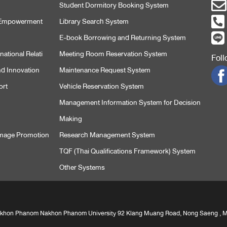
Student Dormitory Booking System
l Empowerment
Library Search System
E-book Borrowing and Returning System
ational Relati
Meeting Room Reservation System
Fol
nd Innovation
Maintenance Request System
ort
Vehicle Reservation System
Management Information System for Decision
Making
 Image Promotion
Research Management System
TQF (Thai Qualifications Framework) System
Other Systems
 Nakhon Phanom Nakhon Phanom University 92 Klang Muang Road, Nong Saeng ,