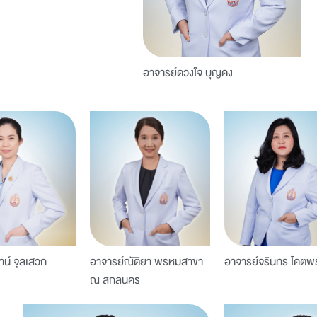
อาจารย์ดวงใจ บุญคง
าน์ จุลเสวก
อาจารย์ณัติยา พรหมสาขา
อาจารย์จรินทร โคตพ
ณ สกลนคร