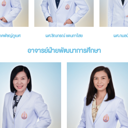
โภคพัชญ์ภูเบศ
ผศ.ชิณกรณ์ แดนกาไสย
ผศ.กมลนั
อาจารย์ฝ่ายพัฒนาการศึกษา