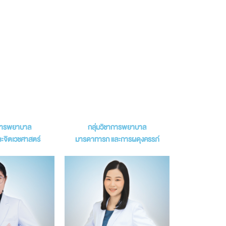
าการพยาบาล
กลุ่มวิชาการพยาบาล
ะจิตเวชศาสตร์
มารดาทารก และการผดุงครรภ์