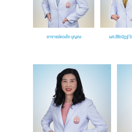
อาจารย์ดวงใจ บุญคง
ผศ.สิริณัฏฐ์ 