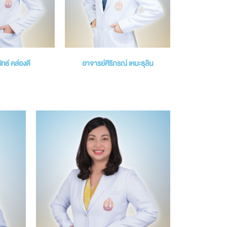
ทธ์ คล่องดี
อาจารย์ศิริภรณ์ เหมะธุลิน