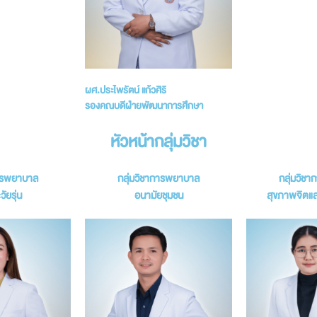
ผศ.ประไพรัตน์ แก้วศิริ
รองคณบดีฝ่ายพัฒนาการศึกษา
หัวหน้ากลุ่มวิชา
การพยาบาล
กลุ่มวิชาการพยาบาล
กลุ่มวิช
วัยรุ่น
อนามัยชุมชน
สุขภาพจิตแล