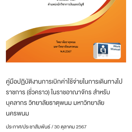
คู่มือปฏิบัติงานการเบิกค่าใช้จ่ายในการเดินทางไป
ราชการ (ชั่วคราว) ในราชอาณาจักร สำหรับ
บุคลากร วิทยาลัยธาตุพนม มหาวิทยาลัย
นครพนม
ประกาศ/ประชาสัมพันธ์
/
30 ตุลาคม 2567