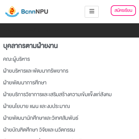
Skip
สมัครเรียน
to
content
Add Your Heading Text Here
บุคลากรตามฝ่ายงาน
คณะผู้บริหาร
ฝ่ายบริหารและพัฒนาทรัพยากร
ฝ่ายพัฒนาการศึกษา
ฝ่ายบริการวิชาการและเสริมสร้างความเข้มแข็งแก่สังคม
ฝ่ายนโยบาย แผน และงบประมาณ
ฝ่ายพัฒนานักศึกษาและวิเทศสัมพันธ์
ฝ่ายบัณฑิตศึกษา วิจัยและนวัตกรรม