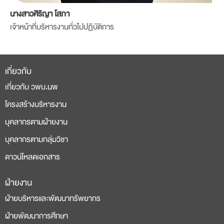
นางสาวศิริญา โสภา
เจ้าหน้าที่บริหารงานทั่วไปปฏิบัติการ
เกี่ยวกับ
เกี่ยวกับ วพบ.นพ
โครงสร้างบริหารงาน
บุคลากรตามฝ่ายงาน
บุคลากรตามกลุ่มวิชา
ดาวน์โหลดเอกสาร
ฝ่ายงาน
deneme
casino
ฝ่ายบริหารและพัฒนาทรัพยากร
bonusu
siteleri
ฝ่ายพัฒนาการศึกษา