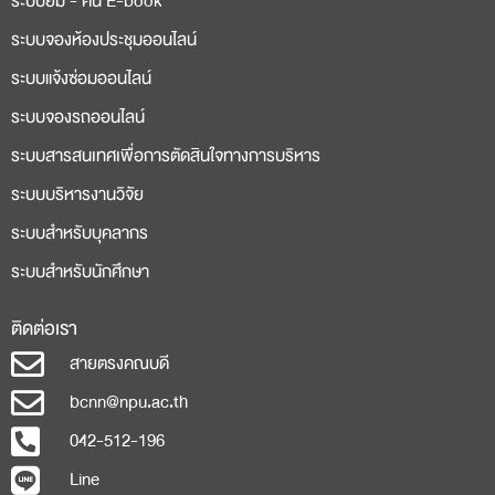
ระบบยืม - คืน E-book
ระบบจองห้องประชุมออนไลน์
ระบบแจ้งซ่อมออนไลน์
ระบบจองรถออนไลน์
ระบบสารสนเทศเพื่อการตัดสินใจทางการบริหาร
ระบบบริหารงานวิจัย
ระบบสำหรับบุคลากร
ระบบสำหรับนักศึกษา
ติดต่อเรา
สายตรงคณบดี
bcnn@npu.ac.th
042-512-196
Line