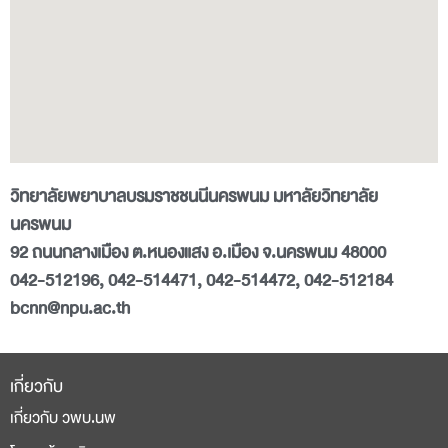
วิทยาลัยพยาบาลบรมราชชนนีนครพนม มหาลัยวิทยาลัย
นครพนม
92 ถนนกลางเมือง ต.หนองแสง อ.เมือง จ.นครพนม 48000
042-512196, 042-514471, 042-514472, 042-512184
bcnn@npu.ac.th
เกี่ยวกับ
เกี่ยวกับ วพบ.นพ