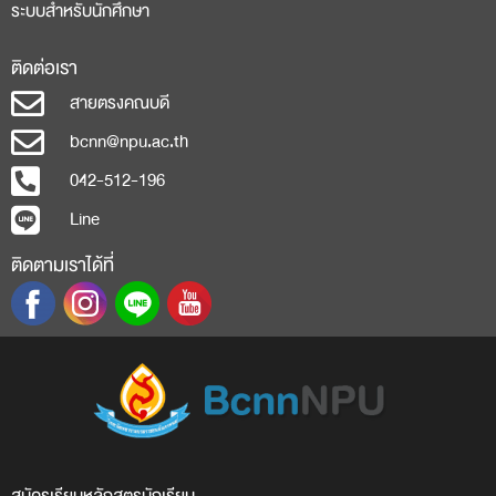
ระบบสำหรับนักศึกษา
ติดต่อเรา
สายตรงคณบดี
bcnn@npu.ac.th
042-512-196
Line
ติดตามเราได้ที่