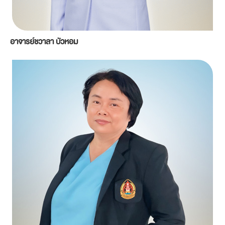
อาจารย์ชวาลา บัวหอม