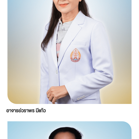
อาจารย์วราพร มีแก้ว