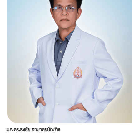
ผศ.ดร.ธงชัย อามาตยบัณฑิต