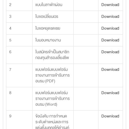
2
แบบใบลาพักผ่อน
Download
3
ใบขอเปลี่ยนเวร
Download
4
ใบขอหยุดชดเชย
Download
5
ใบมอบหมายงาน
Download
6
ใบสมัครเข้าเป็นสมาชิก
Download
กองทุนสำรองเลี้ยงชีพ
7
แบบฟอร์มแบบฟอร์ม
Download
รายงานการเข้ารับการ
อบรม (PDF)
8
แบบฟอร์มแบบฟอร์ม
Download
รายงานการเข้ารับการ
อบรม (Word)
9
ข้อบังคับ การกำหนด
Download
ระดับตำแหน่งและการ
แต่งตั้งบุคคลให้ดำรงค์