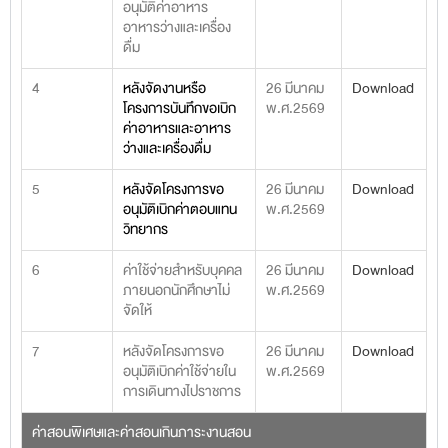
อนุมัติค่าอาหาร
อาหารว่างและเครื่อง
ดื่ม
4
หลังจัดงานหรือ
26 มีนาคม
Download
โครงการบันทึกขอเบิก
พ.ศ.2569
ค่าอาหารและอาหาร
ว่างและเครื่องดื่ม
5
หลังจัดโครงการขอ
26 มีนาคม
Download
อนุมัติเบิกค่าตอบแทน
พ.ศ.2569
วิทยากร
6
ค่าใช้จ่ายสำหรับบุคคล
26 มีนาคม
Download
ภายนอกนักศึกษาไม่
พ.ศ.2569
จัดให้
7
หลังจัดโครงการขอ
26 มีนาคม
Download
อนุมัติเบิกค่าใช้จ่ายใน
พ.ศ.2569
การเดินทางไปราชการ
ค่าสอนพิเศษและค่าสอนเกินภาระงานสอน