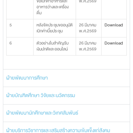
ขอเบิกค่าอาหารและ
พ.ศ.2569
อาหารว่างและเครื่อง
ดื่ม
5
หลังจัดประชุมขออนุมัติ
26 มีนาคม
Download
เบิกค่าเบี้ยประชุม
พ.ศ.2569
6
ตัวอย่างใบสำคัญรับ
26 มีนาคม
Download
เงินปกติและออนไลน์
พ.ศ.2569
ฝ่ายพัฒนาการศึกษา
ฝ่ายบัณฑิตศึกษา วิจัยและนวัตกรรม
ฝ่ายพัฒนานักศึกษาและวิเทศสัมพันธ์
ฝ่ายบริการวิชาการและเสริมสร้างความเข้มแข็งแก่สังคม