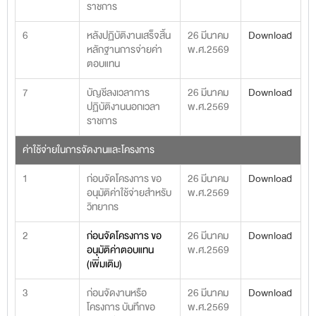
ราชการ
6
หลังปฏิบัติงานเสร็จสิ้น
26 มีนาคม
Download
หลักฐานการจ่ายค่า
พ.ศ.2569
ตอบแทน
7
บัญชีลงเวลาการ
26 มีนาคม
Download
ปฏิบัติงานนอกเวลา
พ.ศ.2569
ราชการ
ค่าใช้จ่ายในการจัดงานและโครงการ
1
ก่อนจัดโครงการ ขอ
26 มีนาคม
Download
อนุมัติค่าใช้จ่ายสำหรับ
พ.ศ.2569
วิทยากร
2
ก่อนจัดโครงการ ขอ
26 มีนาคม
Download
อนุมัติค่าตอบแทน
พ.ศ.2569
(เพิ่มเติม)
3
ก่อนจัดงานหรือ
26 มีนาคม
Download
โครงการ บันทึกขอ
พ.ศ.2569