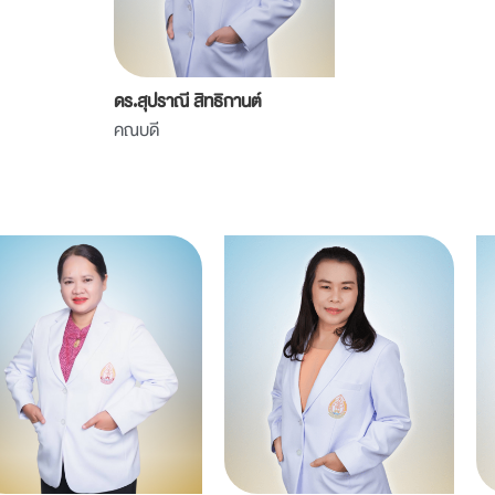
ดร.สุปราณี สิทธิกานต์
คณบดี