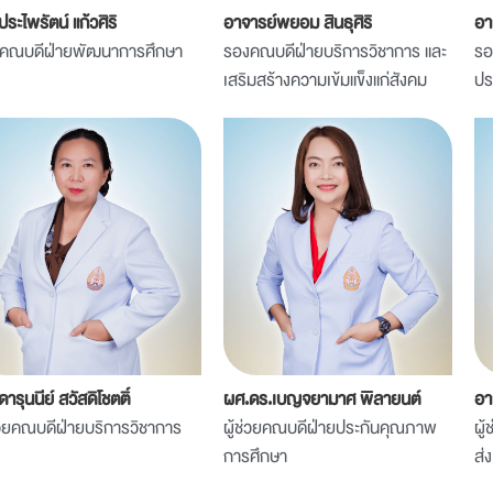
ระไพรัตน์ แก้วศิริ
อาจารย์พยอม สินธุศิริ
อา
คณบดีฝ่ายพัฒนาการศึกษา
รองคณบดีฝ่ายบริการวิชาการ และ
รอ
เสริมสร้างความเข้มแข็งแก่สังคม
ป
ารุนนีย์ สวัสดิโชตติ์
ผศ.ดร.เบญจยามาศ พิลายนต์
อา
ช่วยคณบดีฝ่ายบริการวิชาการ
ผู้ช่วยคณบดีฝ่ายประกันคุณภาพ
ผู
การศึกษา
ส่