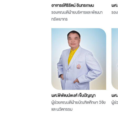
อาจารย์ศิริรัตน์ อินทรเกษม
ผศ.ป
รองคณบดีฝ่ายบริหารและพัฒนา
รอง
ทรัพยากร
ผศ.พิพัฒน์พงศ์ เข็มปัญญา
ผศ.ด
ผู้ช่วยคณบดีฝ่ายบัณฑิตศึกษา วิจัย
ผู้
และนวัตกรรม