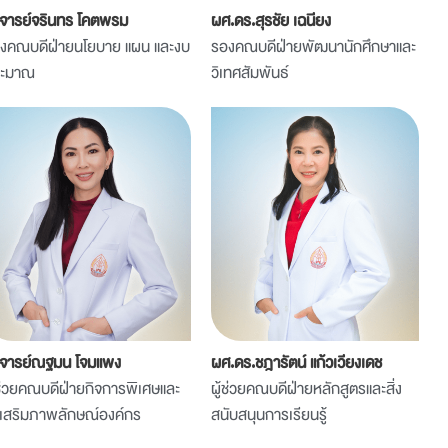
จารย์จรินทร โคตพรม
ผศ.ดร.สุรชัย เฉนียง
งคณบดีฝ่ายนโยบาย แผน และงบ
รองคณบดีฝ่ายพัฒนานักศึกษาและ
ระมาณ
วิเทศสัมพันธ์
จารย์ณฐมน โจมแพง
ผศ.ดร.ชฎารัตน์ แก้วเวียงเดช
้ช่วยคณบดีฝ่ายกิจการพิเศษและ
ผู้ช่วยคณบดีฝ่ายหลักสูตรและสิ่ง
งเสริมภาพลักษณ์องค์กร
สนับสนุนการเรียนรู้