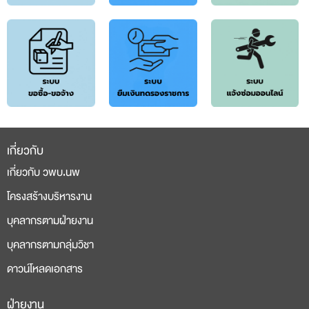
เกี่ยวกับ
เกี่ยวกับ วพบ.นพ
โครงสร้างบริหารงาน
บุคลากรตามฝ่ายงาน
บุคลากรตามกลุ่มวิชา
ดาวน์โหลดเอกสาร
ฝ่ายงาน
deneme
casino