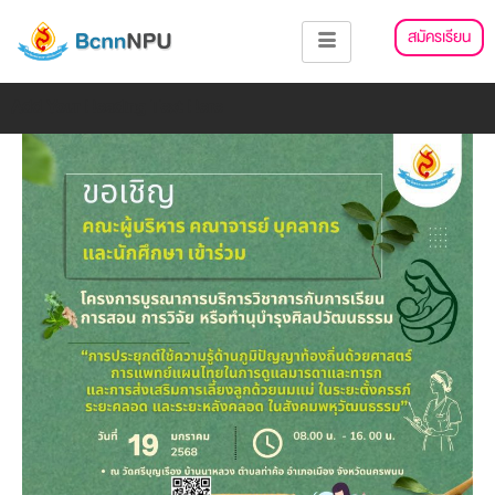
Skip
แนะแนว
สมัครเรียน
to
เรื่อง
content
Add Your Heading Text Here