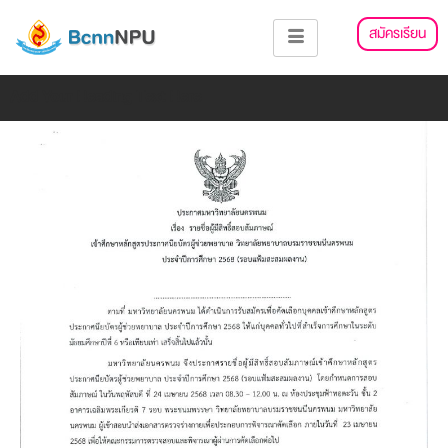
Skip
แนะแนว
สมัครเรียน
to
เรื่อง
content
Add Your Heading Text Here