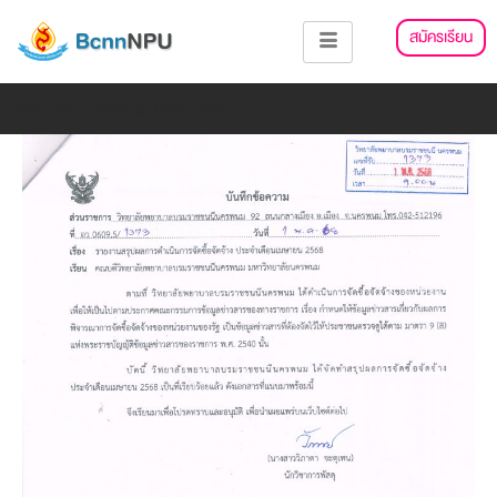
Skip
แนะแนว
สมัครเรียน
to
เรื่อง
content
Add Your Heading Text Here