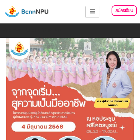
Skip
แนะแนว
สมัครเรียน
to
เรื่อง
content
Add Your Heading Text Here