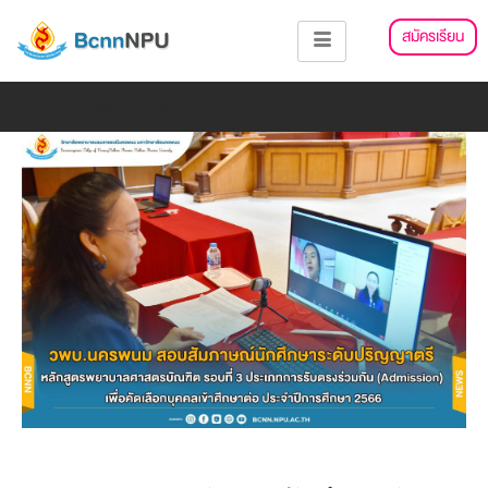
Skip
แนะแนว
สมัครเรียน
to
เรื่อง
content
Add Your Heading Text Here