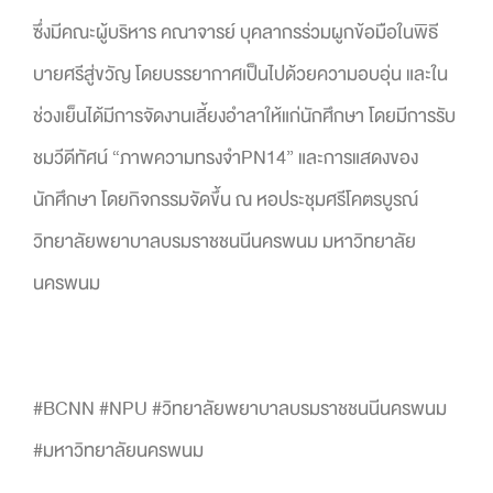
ซึ่งมีคณะผู้บริหาร คณาจารย์ บุคลากรร่วมผูกข้อมือในพิธี
บายศรีสู่ขวัญ โดยบรรยากาศเป็นไปด้วยความอบอุ่น และใน
ช่วงเย็นได้มีการจัดงานเลี้ยงอำลาให้แก่นักศึกษา โดยมีการรับ
ชมวีดีทัศน์ “ภาพความทรงจำPN14” และการแสดงของ
นักศึกษา โดยกิจกรรมจัดขึ้น ณ หอประชุมศรีโคตรบูรณ์
วิทยาลัยพยาบาลบรมราชชนนีนครพนม มหาวิทยาลัย
นครพนม
#BCNN #NPU #วิทยาลัยพยาบาลบรมราชชนนีนครพนม
#มหาวิทยาลัยนครพนม