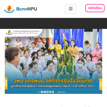
Skip
แนะแนว
สมัครเรียน
to
เรื่อง
content
Add Your Heading Text Here