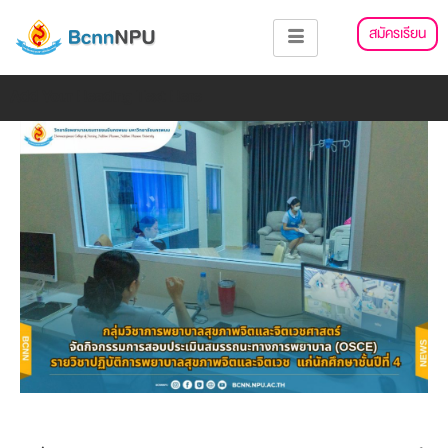
Skip
แนะแนว
สมัครเรียน
to
เรื่อง
content
Add Your Heading Text Here