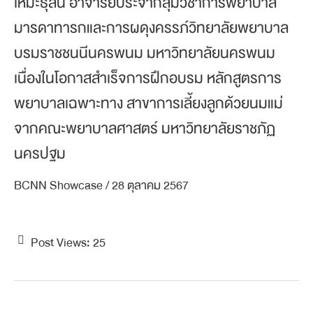
เหมะธุลิน อาจารย์ประจำกลุ่มวิชาการพยาบาล
มารดาทารกและการผดุงครรภ์วิทยาลัยพยาบาล
บรมราชชนนีนครพนม มหาวิทยาลัยนครพนม
เนื่องในโอกาสสำเร็จการฝึกอบรม หลักสูตรการ
พยาบาลเฉพาะทาง สาขาการเลี้ยงลูกด้วยนมแม่
จากคณะพยาบาลศาสตร์ มหาวิทยาลัยราชภัฏ
นครปฐม
BCNN Showcase
/
28 ตุลาคม 2567
Post Views:
25