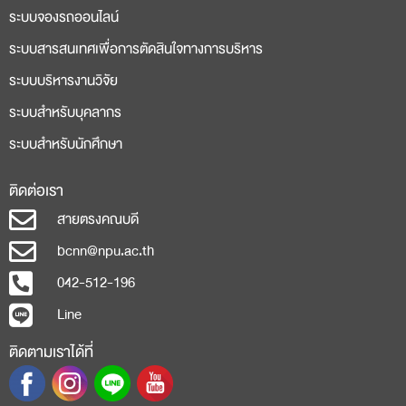
ระบบจองรถออนไลน์
ระบบสารสนเทศเพื่อการตัดสินใจทางการบริหาร
ระบบบริหารงานวิจัย
ระบบสำหรับบุคลากร
ระบบสำหรับนักศึกษา
ติดต่อเรา
สายตรงคณบดี
bcnn@npu.ac.th
042-512-196
Line
ติดตามเราได้ที่