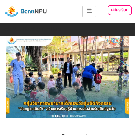
Skip
แนะแนว
สมัครเรียน
to
เรื่อง
content
Add Your Heading Text Here