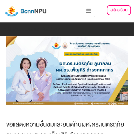
Skip
แนะแนว
สมัครเรียน
to
เรื่อง
content
Add Your Heading Text Here
ขอแสดงความชื่นชมและยินดีกับผศ.ดร.เนตรฤทัย