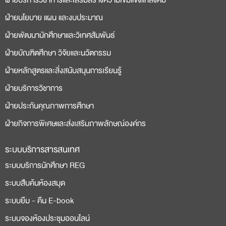
ฝ่ายบริการวิชาการและเสริมสร้างความเข้มแข็งแก่สังคม
ฝ่ายนโยบาย แผน และงบประมาณ
ฝ่ายพัฒนานักศึกษาและวิเทศสัมพันธ์
ฝ่ายบัณฑิตศึกษา วิจัยและนวัตกรรม
ฝ่ายหลักสูตรและสิ่งสนับสนุนการเรียนรู้
ฝ่ายบริการวิชาการ
ฝ่ายประกันคุณภาพการศึกษา
ฝ่ายกิจการพิเศษและส่งเสริมภาพลักษณ์องค์กร
ระบบบริการสารสนเทศ
ระบบบริการนักศึกษา REG
ระบบสืบค้นห้องสมุด
ระบบยืม - คืน E-book
ระบบจองห้องประชุมออนไลน์