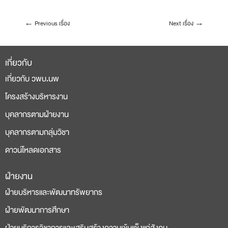
←
Previous เรื่อง
Next เรื่อง
→
เกี่ยวกับ
เกี่ยวกับ วพบ.นพ
โครงสร้างบริหารงาน
บุคลากรตามฝ่ายงาน
บุคลากรตามกลุ่มวิชา
ดาวน์โหลดเอกสาร
ฝ่ายงาน
deneme
casino
ฝ่ายบริหารและพัฒนาทรัพยากร
bonusu
siteleri
ฝ่ายพัฒนาการศึกษา