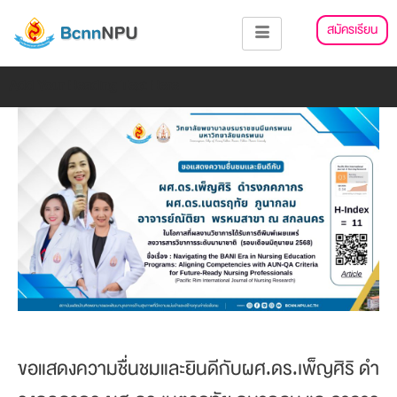
Skip
แนะแนว
สมัครเรียน
to
เรื่อง
content
Add Your Heading Text Here
ขอแสดงความชื่นชมและยินดีกับผศ.ดร.เพ็ญศิริ ดำ