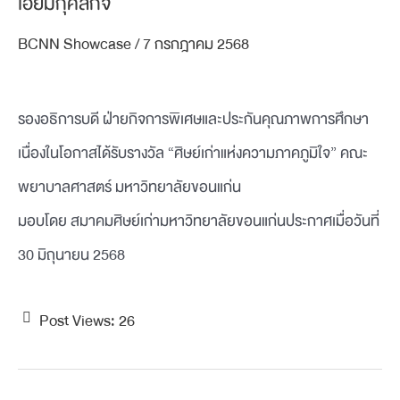
เอี่ยมกุศลกิจ
BCNN Showcase
/
7 กรกฎาคม 2568
รองอธิการบดี ฝ่ายกิจการพิเศษและประกันคุณภาพการศึกษา
เนื่องในโอกาสได้รับรางวัล “ศิษย์เก่าแห่งความภาคภูมิใจ” คณะ
พยาบาลศาสตร์ มหาวิทยาลัยขอนแก่น
มอบโดย สมาคมศิษย์เก่ามหาวิทยาลัยขอนแก่นประกาศเมื่อวันที่
30 มิถุนายน 2568
Post Views:
26