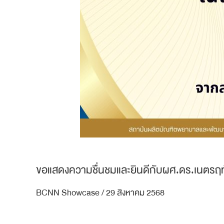
ขอแสดงความชื่นชมและยินดีกับผศ.ดร.เนตรฤ
BCNN Showcase
/
29 สิงหาคม 2568