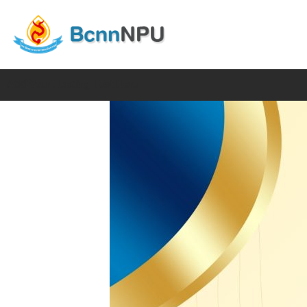
Skip
แนะแนว
to
เรื่อง
content
Add Your Heading Text Here