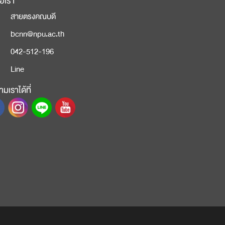
่อเรา
สายตรงคณบดี
bcnn@npu.ac.th
042-512-196
Line
มเราได้ที่