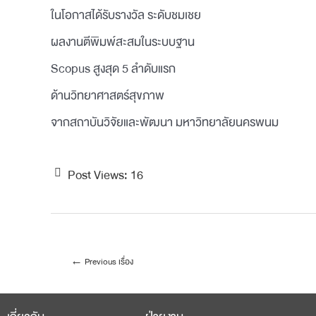
ในโอกาสได้รับรางวัล ระดับชมเชย
ผลงานตีพิมพ์สะสมในระบบฐาน
Scopus สูงสุด 5 ลำดับแรก
ด้านวิทยาศาสตร์สุขภาพ
จากสถาบันวิจัยและพัฒนา มหาวิทยาลัยนครพนม
Post Views:
16
←
Previous เรื่อง