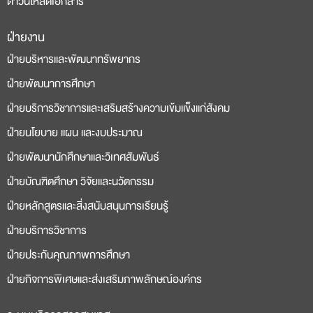
ดาวน์โหลดเอกสาร
ฝ่ายงาน
deneme
casino
ฝ่ายบริหารและพัฒนาทรัพยากร
bonusu
siteleri
ฝ่ายพัฒนาการศึกษา
ฝ่ายบริการวิชาการและเสริมสร้างความเข้มแข็งแก่สังคม
ฝ่ายนโยบาย แผน และงบประมาณ
ฝ่ายพัฒนานักศึกษาและวิเทศสัมพันธ์
ฝ่ายบัณฑิตศึกษา วิจัยและนวัตกรรม
ฝ่ายหลักสูตรและสิ่งสนับสนุนการเรียนรู้
ฝ่ายบริการวิชาการ
ฝ่ายประกันคุณภาพการศึกษา
ฝ่ายกิจการพิเศษและส่งเสริมภาพลักษณ์องค์กร