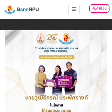
Skip
แนะแนว
สมัครเรียน
to
เรื่อง
content
Add Your Heading Text Here