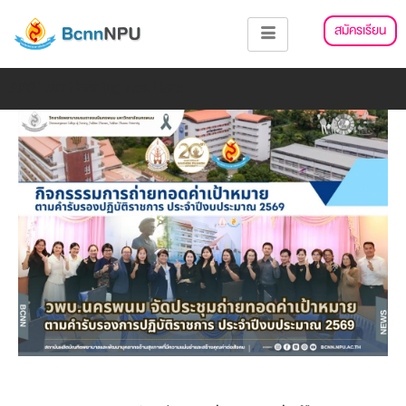
Skip
แนะแนว
สมัครเรียน
to
เรื่อง
content
Add Your Heading Text Here