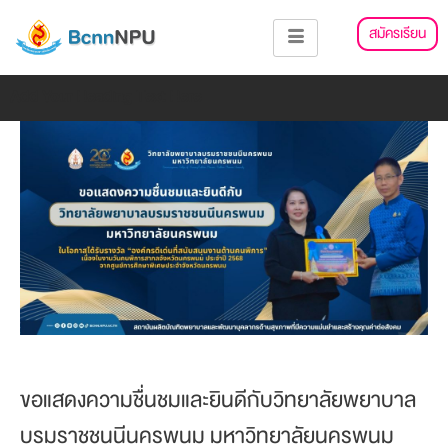
Skip
แนะแนว
สมัครเรียน
to
เรื่อง
content
Add Your Heading Text Here
ขอแสดงความชื่นชมและยินดีกับวิทยาลัยพยาบาล
บรมราชชนนีนครพนม มหาวิทยาลัยนครพนม