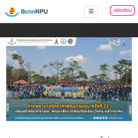
Skip
แนะแนว
สมัครเรียน
to
เรื่อง
content
Add Your Heading Text Here