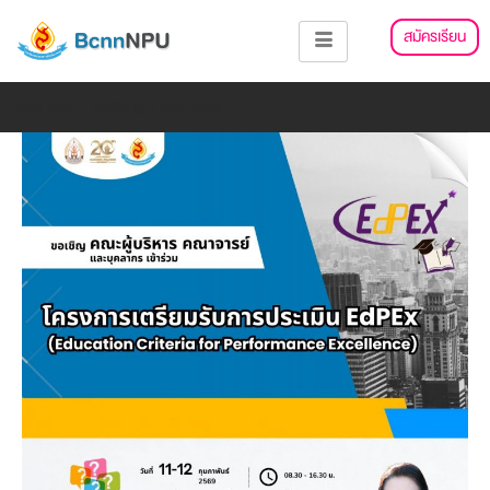
Skip
แนะแนว
สมัครเรียน
to
เรื่อง
content
Add Your Heading Text Here