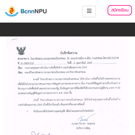
Skip
แนะแนว
สมัครเรียน
to
เรื่อง
content
Add Your Heading Text Here