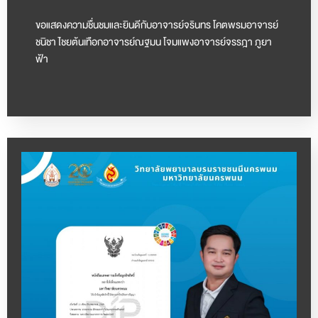
ขอแสดงความชื่นชมและยินดีกับอาจารย์จรินทร โคตพรมอาจารย์
ชนิชา ไชยต้นเทือกอาจารย์ณฐมน โจมแพงอาจารย์จรรฎา ภูยา
ฟ้า