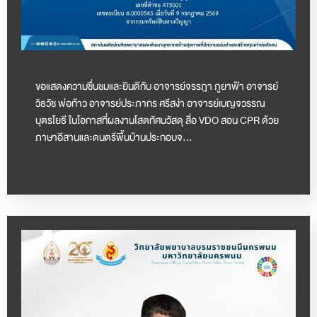
ขอแสดงความชื่นชมและยินดีกับ อาจารย์จรรฎา ภูยาฟ้า อาจารย์
วิธวัช พ่อท้าว อาจารย์ประภากร ศรีสง่า อาจารย์เบญจวรรณ
บุตรโยธี ในโอกาสที่ผลงานโสตทัศนวัสดุ สื่อ VDO สอน CPR ด้วย
ภาษาอีสานและดนตรีพื้นบ้านประกอบจ…