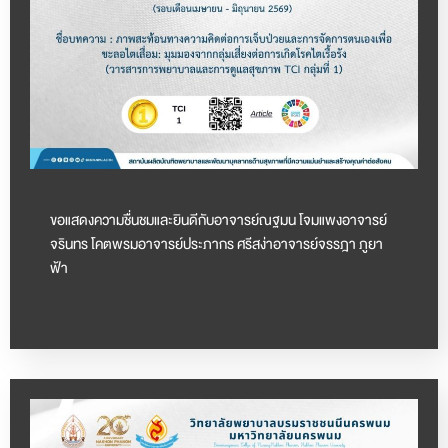
ขอแสดงความชื่นชมและยินดีกับอาจารย์ณฐมน โจมแพงอาจารย์
จรินทร โคตพรมอาจารย์ประภากร ศรีสง่าอาจารย์จรรฎา ภูยา
ฟ้า