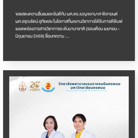
ขอแสดงความชื่นชมและยินดีกับ ผศ.ดร.เบญจยามาศ พิลายนต์
ผศ.อรุณรัตน์ อุทัยแสง ในโอกาสที่ผลงานวิชาการได้รับการตีพิมพ์
เผยแพร่ลงวารสารวิชาการระดับนานาชาติ (รอบเดือน เมษายน –
มิถุนยายน 2569) ชื่อบทความ …