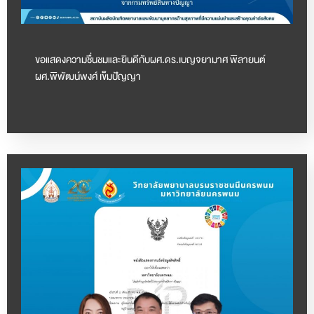
ขอแสดงความชื่นชมและยินดีกับผศ.ดร.เบญจยามาศ พิลายนต์
ผศ.พิพัฒน์พงศ์ เข็มปัญญา