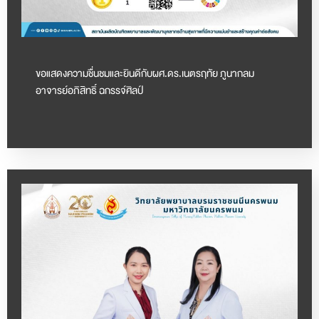
ขอแสดงความชื่นชมและยินดีกับผศ.ดร.เนตรฤทัย ภูนากลม
อาจารย์อภิสิทธิ์ ฉกรรจ์ศิลป์