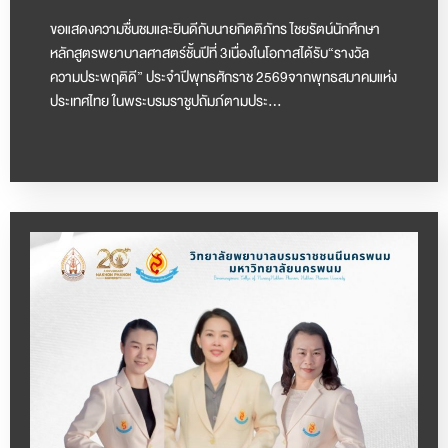
ขอแสดงความชื่นชมและยินดีกับนายกิตติภัทร ไชยรัตน์นักศึกษา
หลักสูตรพยาบาลศาสตร์ชั้นปีที่ 3เนื่องในโอกาสได้รับ“รางวัล
ความประพฤติดี” ประจำปีพุทธศักราช 2569จากพุทธสมาคมแห่ง
ประเทศไทย ในพระบรมราชูปถัมภ์ตามประ…