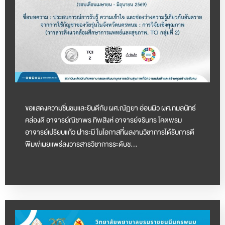
ขอแสดงความชื่นชมและยินดีกับ ผศ.ณัฏยา อ่อนผิว ผศ.กมลนัทธ์
คล่องดี อาจารย์ณิชาพร ทิพสิงห์ อาจารย์จรินทร โคตพรม
อาจารย์เปรียบแก้ว ฝาระมี ในโอกาสที่ผลงานวิชาการได้รับการตี
พิมพ์เผยแพร่ลงวารสารวิชาการระดับช…