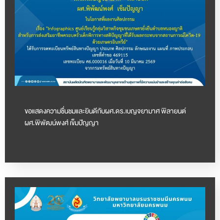
ขอแสดงความชื่นชมและยินดีกับผศ.ดร.เบญจยามาศ พิลายนต์
ผศ.พิพัฒน์พงศ์ เข็มปัญญา