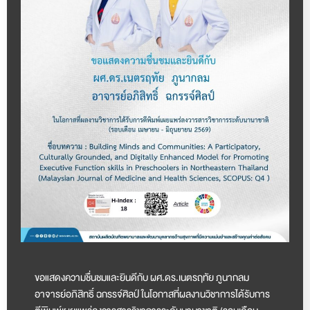
ขอแสดงความชื่นชมและยินดีกับ ผศ.ดร.เนตรฤทัย ภูนากลม
อาจารย์อภิสิทธิ์ ฉกรรจ์ศิลป์ ในโอกาสที่ผลงานวิชาการได้รับการ