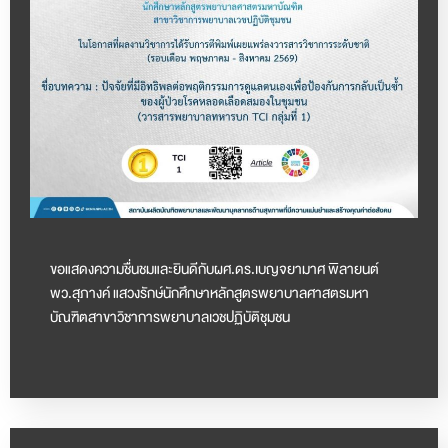
ขอแสดงความชื่นชมและยินดีกับผศ.ดร.เบญจยามาศ พิลายนต์
พว.สุภางค์ แสวงรักษ์นักศึกษาหลักสูตรพยาบาลศาสตรมหา
บัณฑิตสาขาวิชาการพยาบาลเวชปฏิบัติชุมชน