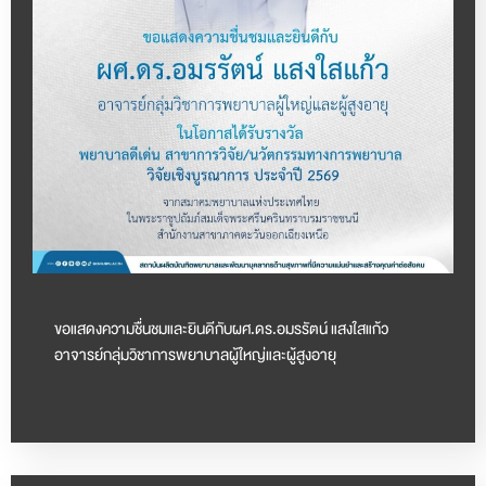
ขอแสดงความชื่นชมและยินดีกับผศ.ดร.อมรรัตน์ แสงใสแก้ว
อาจารย์กลุ่มวิชาการพยาบาลผู้ใหญ่และผู้สูงอายุ