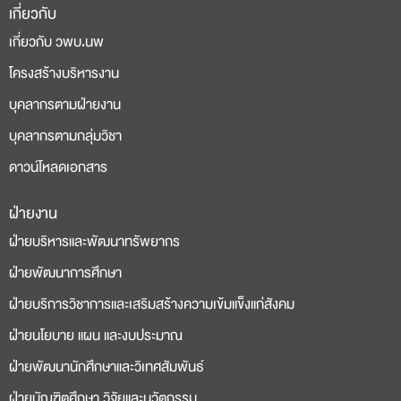
เกี่ยวกับ
เกี่ยวกับ วพบ.นพ
โครงสร้างบริหารงาน
บุคลากรตามฝ่ายงาน
บุคลากรตามกลุ่มวิชา
ดาวน์โหลดเอกสาร
ฝ่ายงาน
deneme
casino
ฝ่ายบริหารและพัฒนาทรัพยากร
bonusu
siteleri
ฝ่ายพัฒนาการศึกษา
ฝ่ายบริการวิชาการและเสริมสร้างความเข้มแข็งแก่สังคม
ฝ่ายนโยบาย แผน และงบประมาณ
ฝ่ายพัฒนานักศึกษาและวิเทศสัมพันธ์
ฝ่ายบัณฑิตศึกษา วิจัยและนวัตกรรม