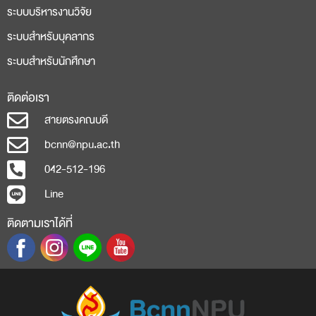
ระบบบริหารงานวิจัย
ระบบสำหรับบุคลากร
ระบบสำหรับนักศึกษา
ติดต่อเรา
สายตรงคณบดี
bcnn@npu.ac.th
042-512-196
Line
ติดตามเราได้ที่