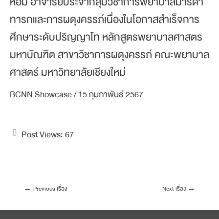
หอม อาจารย์ประจำกลุ่มวิชาการพยาบาลมารดา
ทารกและการผดุงครรภ์เนื่องในโอกาสสำเร็จการ
ศึกษาระดับปริญญาโท หลักสูตรพยาบาลศาสตร
มหาบัณฑิต สาขาวิชาการผดุงครรภ์ คณะพยาบาล
ศาสตร์ มหาวิทยาลัยเชียงใหม่
BCNN Showcase
/
15 กุมภาพันธ์ 2567
Post Views:
67
←
Previous เรื่อง
Next เรื่อง
→