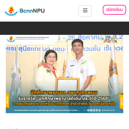
Skip
แนะแนว
สมัครเรียน
to
เรื่อง
content
Add Your Heading Text Here