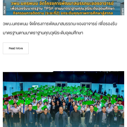
วพบ.นครพนม จัดโครงการพัฒนาสมรรถนะของอาจารย์ เพื่อรองรับ
มาตรฐานตามมาตราฐานคุณวุฒิระดับอุดมศึกษา
Read More